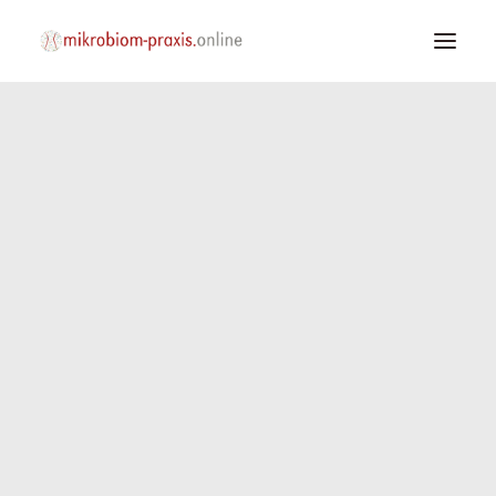
Home
Das Mikrobiom
YouTube Kanal
Spezialthemen
Über mich
Spezialisierte Apotheken
Search