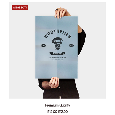
ANGEBOT!
IN DEN WARENKORB
Premium Quality
Ursprünglicher
Aktueller
£
15.00
£
12.00