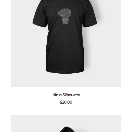
IN DEN WARENKORB
Ninja Silhouette
£
20.00