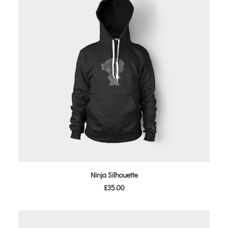
IN DEN WARENKORB
Ninja Silhouette
£
35.00