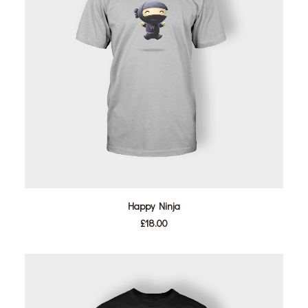
IN DEN WARENKORB
Happy Ninja
£
18.00