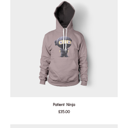
IN DEN WARENKORB
Patient Ninja
£
35.00